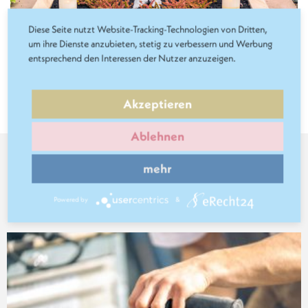
Diese Seite nutzt Website-Tracking-Technologien von Dritten,
um ihre Dienste anzubieten, stetig zu verbessern und Werbung
entsprechend den Interessen der Nutzer anzuzeigen.
Akzeptieren
Ablehnen
mehr
Folgen Sie uns
Powered by
&
auf
Pinterest