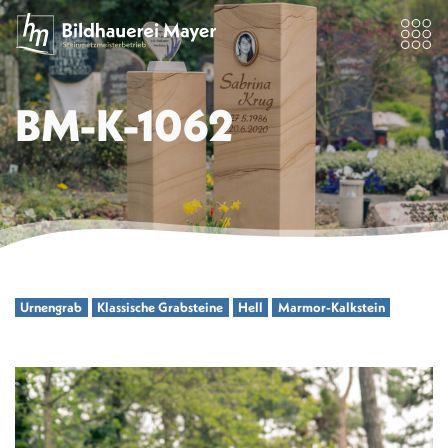
BM-K-1062
Urnengrab
Klassische Grabsteine
Hell
Marmor-Kalkstein