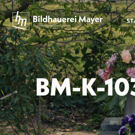
ST
BM-K-10