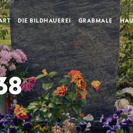
ART
DIE BILDHAUEREI
GRABMALE
HAU
38