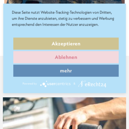
Diese Seite nutzt Website-Tracking-Technologien von Dritten,
um ihre Dienste anzubieten, stetig zu verbessern und Werbung
entsprechend den Interessen der Nutzer anzuzeigen.
Akzeptieren
Ablehnen
mehr
Folgen Sie uns
Powered by
&
auf
Pinterest