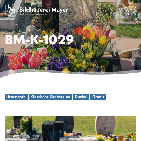
BM-K-1029
Urnengrab
Klassische Grabsteine
Dunkel
Granit