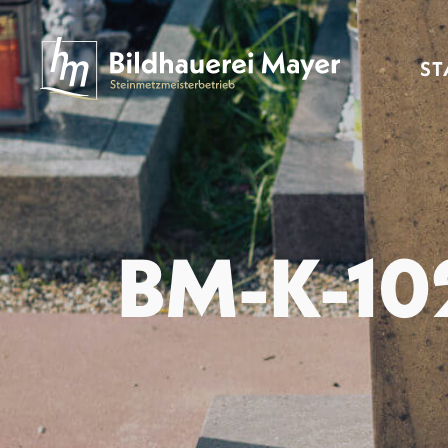
ST
BM-K-10