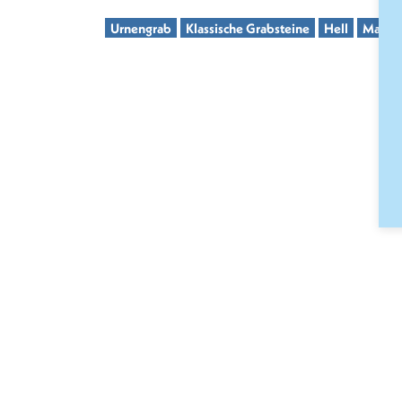
Urnengrab
Klassische Grabsteine
Hell
Marmor