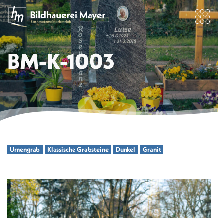
BM-K-1003
Urnengrab
Klassische Grabsteine
Dunkel
Granit