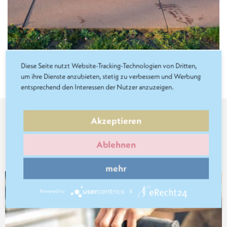
Diese Seite nutzt Website-Tracking-Technologien von Dritten,
um ihre Dienste anzubieten, stetig zu verbessern und Werbung
entsprechend den Interessen der Nutzer anzuzeigen.
Akzeptieren
Folgen Sie uns
Ablehnen
auf
Pinterest
mehr
Powered by
&