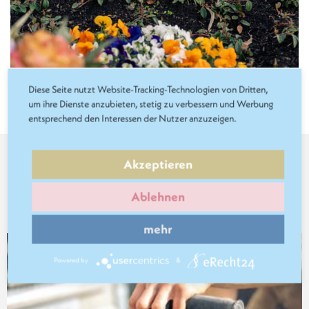
Diese Seite nutzt Website-Tracking-Technologien von Dritten,
um ihre Dienste anzubieten, stetig zu verbessern und Werbung
entsprechend den Interessen der Nutzer anzuzeigen.
Akzeptieren
Folgen Sie uns
Ablehnen
auf
Pinterest
mehr
Powered by
&