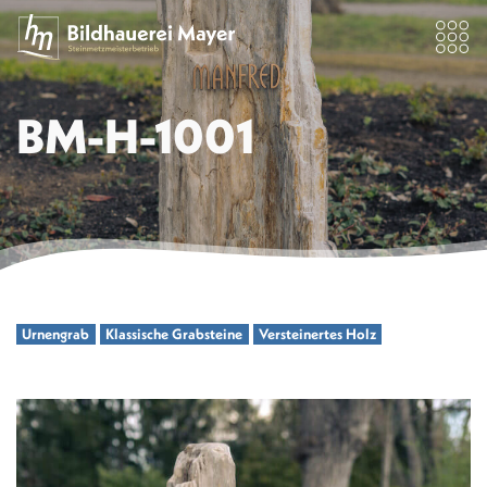
BM-H-1001
Urnengrab
Klassische Grabsteine
Versteinertes Holz